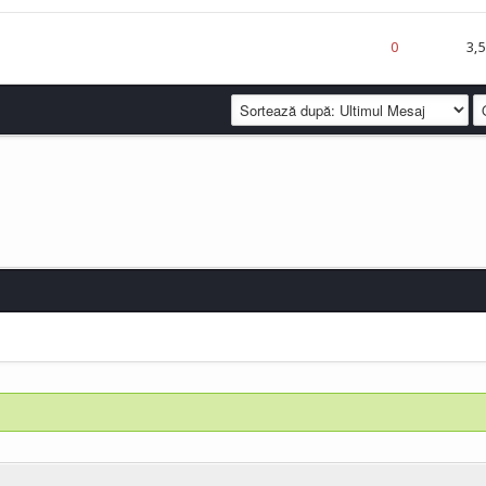
 din 5 în Medie
1
2
3
4
5
0
3,