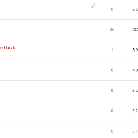
 din 5 în Medie
1
2
3
4
5
0
2,
 din 5 în Medie
1
2
3
4
5
36
40,
erStock
 din 5 în Medie
1
2
3
4
5
1
5,
 din 5 în Medie
1
2
3
4
5
0
4,
 din 5 în Medie
1
2
3
4
5
0
3,
 din 5 în Medie
1
2
3
4
5
0
3,
 din 5 în Medie
1
2
3
4
5
0
3,