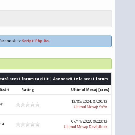
 facebook =>
Script-Php.Ro
.
ază acest forum ca citit
|
Abonează-te la acest forum
[
]
lizări
Rating
Ultimul Mesaj
cres
13/05/2024, 07:20:12
641
Ultimul Mesaj
:
YoYo
07/11/2023, 06:23:13
314
Ultimul Mesaj
:
DevilsRock