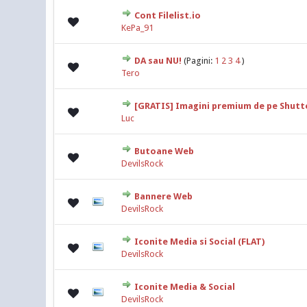
Cont Filelist.io
0 Vot(uri) - 0
KePa_91
DA sau NU!
(Pagini:
1
2
3
4
)
0 Vot(uri) - 0
Tero
[GRATIS] Imagini premium de pe Shutt
0 Vot(uri) - 0
Luc
Butoane Web
0 Vot(uri) - 0
DevilsRock
Bannere Web
0 Vot(uri) - 0
DevilsRock
Iconite Media si Social (FLAT)
0 Vot(uri) - 0
DevilsRock
Iconite Media & Social
0 Vot(uri) - 0
DevilsRock