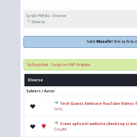
Script-PHP.Ro
›
Diverse
Diverse
Salut
Musafir
! Vrei sa fii l
Euforya.Net - Script-uri PHP Gratuite
Diverse
/
Subiect
Autor
Tech Giants Embrace YouTube Videos fo
0 Vot(uri) - 0
YoYo
Creez aplicatii website (desktop si mob
0 Vot(uri) - 0
CoLaM