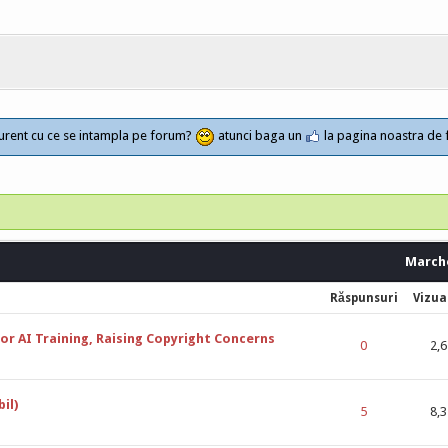
a curent cu ce se intampla pe forum?
atunci baga un
la pagina noastra de
Marche
Răspunsuri
Vizua
r AI Training, Raising Copyright Concerns
 din 5 în Medie
1
2
3
4
5
0
2,
il)
 din 5 în Medie
1
2
3
4
5
5
8,