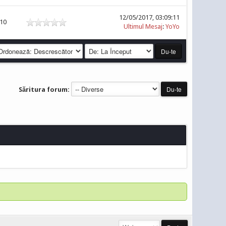
12/05/2017, 03:09:11
510
Ultimul Mesaj
:
YoYo
Săritura forum: