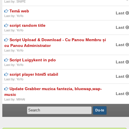
Last by: SNIPE
Temă web
Last
Last by: YoYo
script random title
Last
Last by: YoYo
Script Upload & Download - Cu Panou Membru și
Last
cu Panou Administrator
Last by: YoYo
Script Luigykent in pdo
Last
Last by: YoYo
script player html5 stabil
Last
Last by: YoYo
Update Grabber muzica fantezia, bluewap,wap-
Last
music
Last by: MIHAI