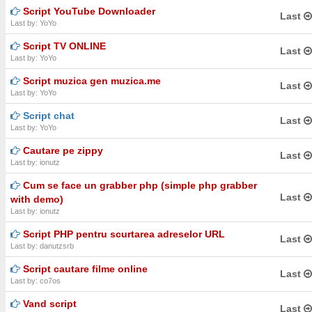
Script YouTube Downloader
Last
Last by: YoYo
Script TV ONLINE
Last
Last by: YoYo
Script muzica gen muzica.me
Last
Last by: YoYo
Script chat
Last
Last by: YoYo
Cautare pe zippy
Last
Last by: ionutz
Cum se face un grabber php (simple php grabber
Last
with demo)
Last by: ionutz
Script PHP pentru scurtarea adreselor URL
Last
Last by: danutzsrb
Script cautare filme online
Last
Last by: co7os
Vand script
Last