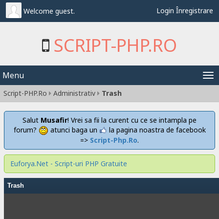
Login
Înregistrare
Welcome guest.
SCRIPT-PHP.RO
Menu
Tog
Script-PHP.Ro
Administrativ
Trash
nav
Salut
Musafir
! Vrei sa fii la curent cu ce se intampla pe
forum?
atunci baga un
la pagina noastra de facebook
=>
Script-Php.Ro
.
Euforya.Net - Script-uri PHP Gratuite
Trash