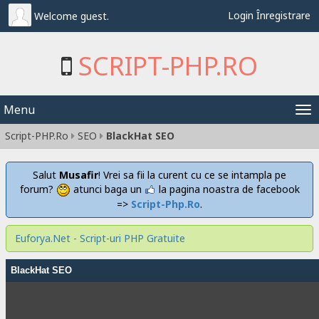
Login
Înregistrare
Welcome guest.
SCRIPT-PHP.RO
Menu
Tog
Script-PHP.Ro
SEO
BlackHat SEO
nav
Salut
Musafir
! Vrei sa fii la curent cu ce se intampla pe
forum?
atunci baga un
la pagina noastra de facebook
=>
Script-Php.Ro
.
Euforya.Net - Script-uri PHP Gratuite
BlackHat SEO