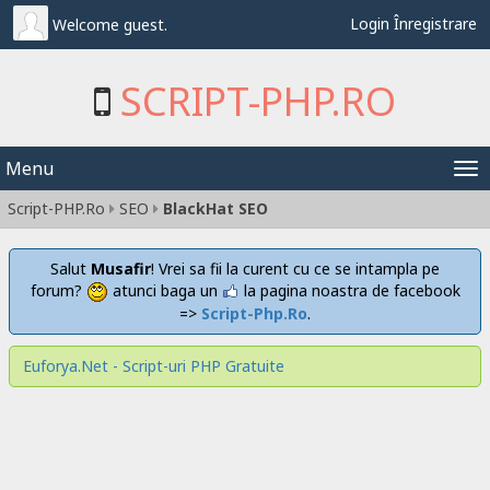
Login
Înregistrare
Welcome guest.
SCRIPT-PHP.RO
Menu
Tog
Script-PHP.Ro
SEO
BlackHat SEO
nav
Salut
Musafir
! Vrei sa fii la curent cu ce se intampla pe
forum?
atunci baga un
la pagina noastra de facebook
=>
Script-Php.Ro
.
Euforya.Net - Script-uri PHP Gratuite