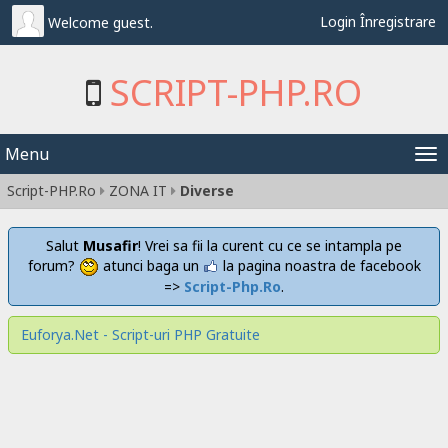
Login
Înregistrare
Welcome guest.
SCRIPT-PHP.RO
Menu
Tog
Script-PHP.Ro
ZONA IT
Diverse
nav
Salut
Musafir
! Vrei sa fii la curent cu ce se intampla pe
forum?
atunci baga un
la pagina noastra de facebook
=>
Script-Php.Ro
.
Euforya.Net - Script-uri PHP Gratuite