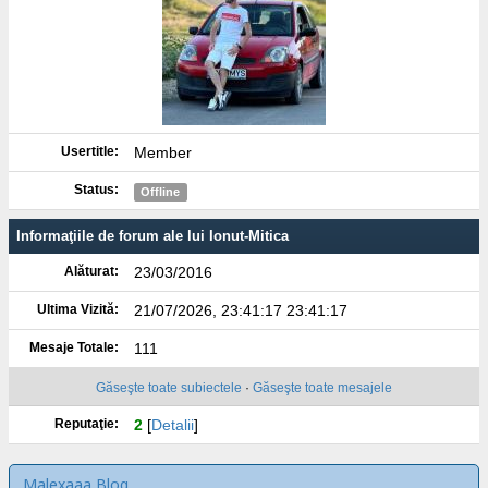
Usertitle:
Member
Status:
Offline
Informaţiile de forum ale lui Ionut-Mitica
Alăturat:
23/03/2016
Ultima Vizită:
21/07/2026, 23:41:17 23:41:17
Mesaje Totale:
111
Găseşte toate subiectele
·
Găseşte toate mesajele
Reputaţie:
2
[
Detalii
]
Malexaaa Blog