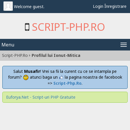
Login
Înregistrare
Welcome guest.
SCRIPT-PHP.RO
Menu
Tog
Script-PHP.Ro
Profilul lui Ionut-Mitica
nav
Salut
Musafir
! Vrei sa fii la curent cu ce se intampla pe
forum?
atunci baga un
la pagina noastra de facebook
=>
Script-Php.Ro
.
Euforya.Net - Script-uri PHP Gratuite