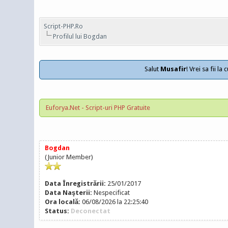
Script-PHP.Ro
Profilul lui Bogdan
Salut
Musafir
! Vrei sa fii l
Euforya.Net - Script-uri PHP Gratuite
Bogdan
(Junior Member)
Data Înregistrării:
25/01/2017
Data Naşterii:
Nespecificat
Ora locală:
06/08/2026 la 22:25:40
Status:
Deconectat