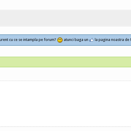
a curent cu ce se intampla pe forum?
atunci baga un
la pagina noastra de