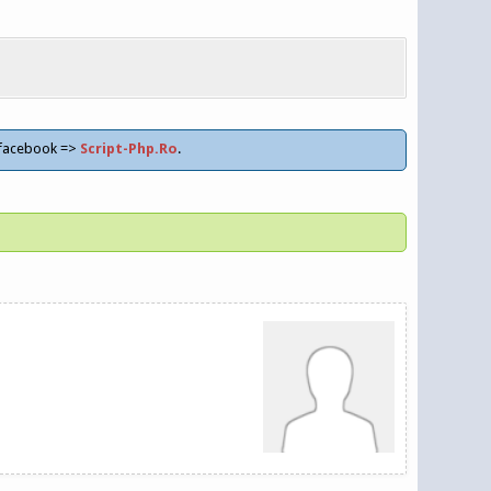
 facebook =>
Script-Php.Ro
.