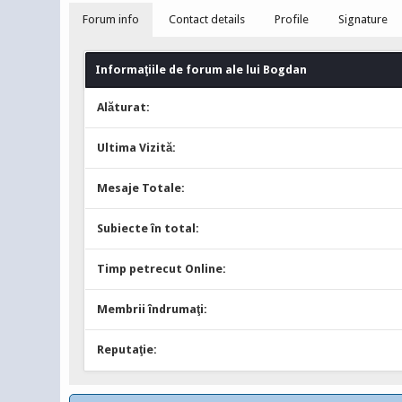
Forum info
Contact details
Profile
Signature
Informaţiile de forum ale lui Bogdan
Alăturat:
Ultima Vizită:
Mesaje Totale:
Subiecte în total:
Timp petrecut Online:
Membrii îndrumaţi:
Reputaţie: