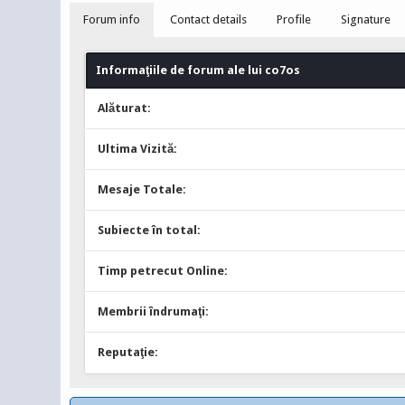
Forum info
Contact details
Profile
Signature
Informaţiile de forum ale lui co7os
Alăturat:
Ultima Vizită:
Mesaje Totale:
Subiecte în total:
Timp petrecut Online:
Membrii îndrumaţi:
Reputaţie: