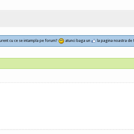
a curent cu ce se intampla pe forum?
atunci baga un
la pagina noastra de