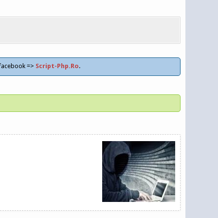
 facebook =>
Script-Php.Ro
.