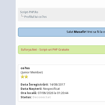
Script-PHP.Ro
Profilul lui co7os
Salut
Musafir
! Vrei sa fii l
Euforya.Net - Script-uri PHP Gratuite
co7os
(Junior Member)
Data Înregistrării:
14/08/2017
Data Naşterii:
Nespecificat
Ora locală:
07/08/2026 la 01:20:44
Status:
Deconectat