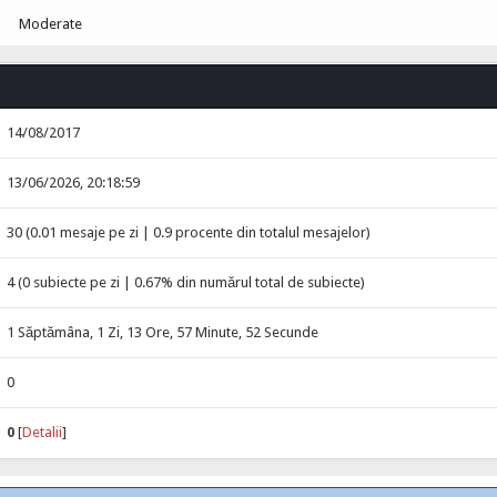
Moderate
14/08/2017
13/06/2026, 20:18:59
30 (0.01 mesaje pe zi | 0.9 procente din totalul mesajelor)
4 (0 subiecte pe zi | 0.67% din numărul total de subiecte)
1 Săptămâna, 1 Zi, 13 Ore, 57 Minute, 52 Secunde
0
0
[
Detalii
]