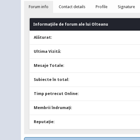
Forum info
Contact details
Profile
Signature
Informaţiile de forum ale lui Olteanu
Alăturat:
Ultima Vizită:
Mesaje Totale:
Subiecte în total:
Timp petrecut Online:
Membrii îndrumaţi:
Reputaţie: