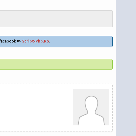
 facebook =>
Script-Php.Ro
.