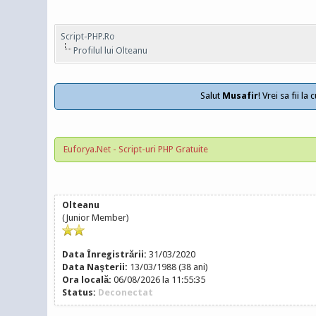
Script-PHP.Ro
Profilul lui Olteanu
Salut
Musafir
! Vrei sa fii l
Euforya.Net - Script-uri PHP Gratuite
Olteanu
(Junior Member)
Data Înregistrării:
31/03/2020
Data Naşterii:
13/03/1988 (38 ani)
Ora locală:
06/08/2026 la 11:55:35
Status:
Deconectat