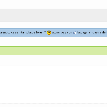
a curent cu ce se intampla pe forum?
atunci baga un
la pagina noastra de