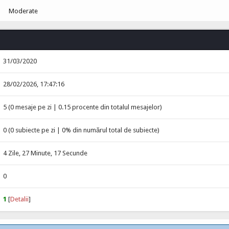
Moderate
31/03/2020
28/02/2026, 17:47:16
5 (0 mesaje pe zi | 0.15 procente din totalul mesajelor)
0 (0 subiecte pe zi | 0% din numărul total de subiecte)
4 Zile, 27 Minute, 17 Secunde
0
1
[
Detalii
]