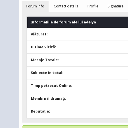
Forum info
Contact details
Profile
Signature
Informaţiile de forum ale lui adelyn
Alăturat:
Ultima Vizită:
Mesaje Totale:
Subiecte în total:
Timp petrecut Online:
Membrii îndrumaţi:
Reputaţie: