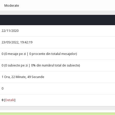
Moderate
22/11/2020
23/05/2022, 19:42:19
0 (0 mesaje pe zi | 0 procente din totalul mesajelor)
0 (0 subiecte pe zi | 0% din numărul total de subiecte)
1 Ora, 22 Minute, 49 Secunde
0
0
[
Detalii
]