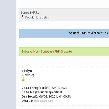
Script-PHP.Ro
Profilul lui adelyn
Salut
Musafir
! Vrei sa fii l
Euforya.Net - Script-uri PHP Gratuite
adelyn
(Newbie)
Data Înregistrării:
22/11/2020
Data Naşterii:
Nespecificat
Ora locală:
06/08/2026 la 01:00:38
Status:
Deconectat