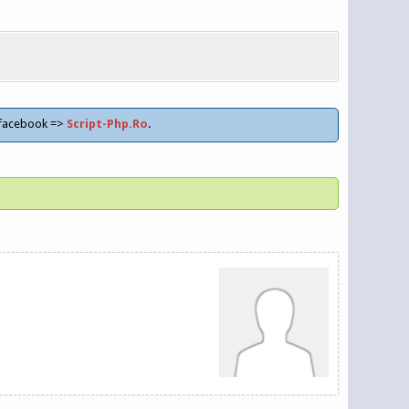
 facebook =>
Script-Php.Ro
.