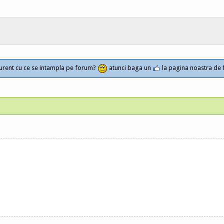
a curent cu ce se intampla pe forum?
atunci baga un
la pagina noastra de