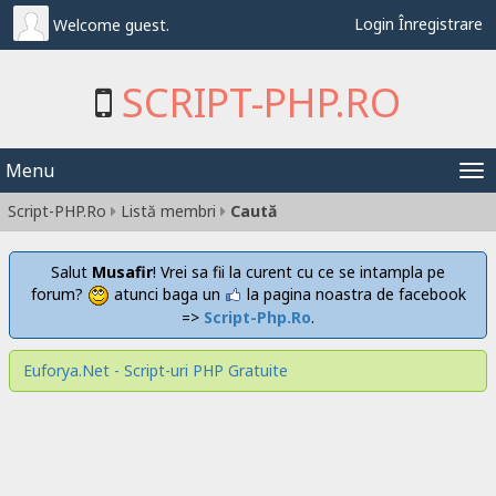
Login
Înregistrare
Welcome guest.
SCRIPT-PHP.RO
Menu
Tog
Script-PHP.Ro
Listă membri
Caută
nav
Salut
Musafir
! Vrei sa fii la curent cu ce se intampla pe
forum?
atunci baga un
la pagina noastra de facebook
=>
Script-Php.Ro
.
Euforya.Net - Script-uri PHP Gratuite