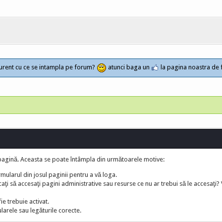
a curent cu ce se intampla pe forum?
atunci baga un
la pagina noastra de
pagină. Aceasta se poate întâmpla din următoarele motive:
rmularul din josul paginii pentru a vă loga.
i să accesaţi pagini administrative sau resurse ce nu ar trebui să le accesaţi?
ie trebuie activat.
larele sau legăturile corecte.