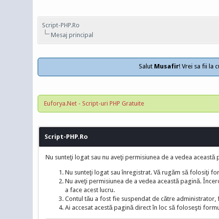
Script-PHP.Ro
Mesaj principal
Salut
Musafir
! Vrei sa fii l
Euforya.Net - Script-uri PHP Gratuite
Script-PHP.Ro
Nu sunteţi logat sau nu aveţi permisiunea de a vedea această 
Nu sunteţi logat sau înregistrat. Vă rugăm să folosiţi fo
Nu aveţi permisiunea de a vedea această pagină. Încercaţ
a face acest lucru.
Contul tău a fost fie suspendat de către administrator, f
Ai accesat acestă pagină direct în loc să foloseşti formu