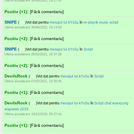
Ultima actualizare 30/06/2022, 19:17:01
Pozitiv (+1):
[Fără comentariu]
SNIPE
(
23
)Vot dat pentru
mesajul lui kYsSu
în
re-play.tk music script
Ultima actualizare 30/06/2022, 19:14:50
Pozitiv (+2):
[Fără comentariu]
SNIPE
(
23
)Vot dat pentru
mesajul lui kYsSu
în
Script
Ultima actualizare 28/02/2021, 16:37:28
Pozitiv (+2):
[Fără comentariu]
DevilsRock
(
67
)Vot dat pentru
mesajul lui kYsSu
în
Script
Ultima actualizare 07/02/2021, 13:30:45
Pozitiv (+1):
[Fără comentariu]
DevilsRock
(
67
)Vot dat pentru
mesajul lui kYsSu
în
Script chat wsexy.org
wap/web 2016
Ultima actualizare 19/12/2020, 05:27:41
Pozitiv (+1):
[Fără comentariu]