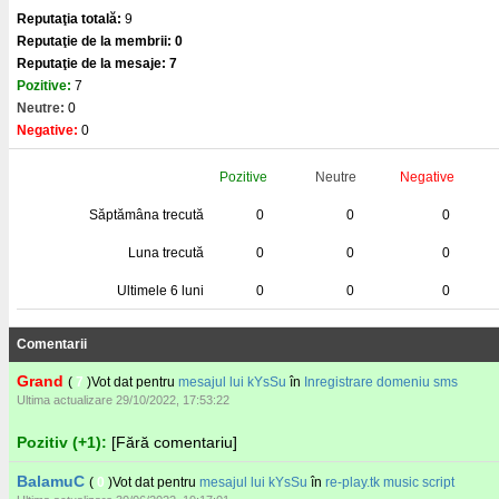
Reputaţia totală:
9
Reputaţie de la membrii: 0
Reputaţie de la mesaje: 7
Pozitive:
7
Neutre:
0
Negative:
0
Pozitive
Neutre
Negative
Săptămâna trecută
0
0
0
Luna trecută
0
0
0
Ultimele 6 luni
0
0
0
Comentarii
Grand
(
7
)Vot dat pentru
mesajul lui kYsSu
în
Inregistrare domeniu sms
Ultima actualizare 29/10/2022, 17:53:22
Pozitiv (+1):
[Fără comentariu]
BalamuC
(
0
)Vot dat pentru
mesajul lui kYsSu
în
re-play.tk music script