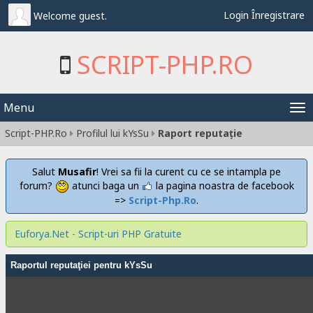
Login
Înregistrare
Welcome guest.
SCRIPT-PHP.RO
Menu
Tog
Script-PHP.Ro
Profilul lui kYsSu
Raport reputaţie
nav
Salut
Musafir
! Vrei sa fii la curent cu ce se intampla pe
forum?
atunci baga un
la pagina noastra de facebook
=>
Script-Php.Ro
.
Euforya.Net - Script-uri PHP Gratuite
Raportul reputaţiei pentru kYsSu