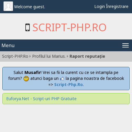
Login
Înregistrare
Welcome guest.
SCRIPT-PHP.RO
Menu
Tog
Script-PHP.Ro
Profilul lui Marius.
Raport reputaţie
nav
Salut
Musafir
! Vrei sa fii la curent cu ce se intampla pe
forum?
atunci baga un
la pagina noastra de facebook
=>
Script-Php.Ro
.
Euforya.Net - Script-uri PHP Gratuite