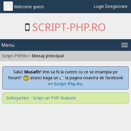
Login
Înregistrare
Welcome guest.
SCRIPT-PHP.RO
Menu
Tog
Script-PHP.Ro
Mesaj principal
nav
Salut
Musafir
! Vrei sa fii la curent cu ce se intampla pe
forum?
atunci baga un
la pagina noastra de facebook
=>
Script-Php.Ro
.
Euforya.Net - Script-uri PHP Gratuite