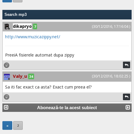
Search mp3
dikapryo
(30/12/2016, 17:16:04 )
7
http://www.muzicazippy.net/
PreeiA fisierele automat dupa zippy
Valy_u
(30/12/2016, 18:02:25 )
34
Sa iti fac exact ca asta? Exact cum preea el?
Abonează-te la acest subiect
«
2