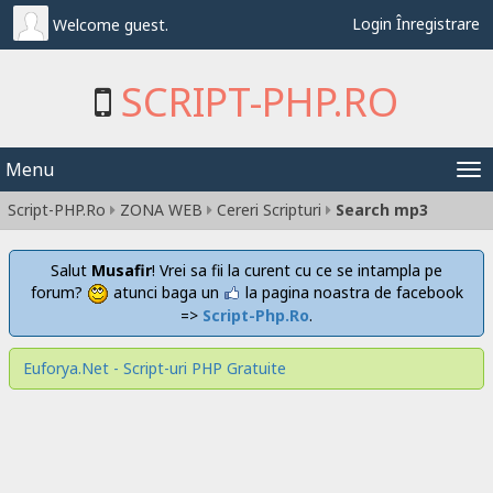
Login
Înregistrare
Welcome guest.
SCRIPT-PHP.RO
Menu
Tog
Script-PHP.Ro
ZONA WEB
Cereri Scripturi
Search mp3
nav
Salut
Musafir
! Vrei sa fii la curent cu ce se intampla pe
forum?
atunci baga un
la pagina noastra de facebook
=>
Script-Php.Ro
.
Euforya.Net - Script-uri PHP Gratuite