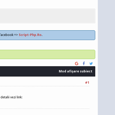
 facebook =>
Script-Php.Ro
.
Mod afişare subiect
#1
talii vezi link: