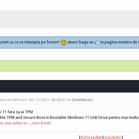
a curent cu ce se intampla pe forum?
atunci baga un
la pagina noastra de
tima modificare: 06/12/2021, 08:38:07 de
DevilsRock
.)
s 11 fara sa ai TPM
ble TPM and Secure Boot in Bootable Windows 11 USB Drive pentru mai multe de
to-use-rufus-to-...cure-boot/
|
Euforya.Net
|
GoLnk.Ro
|