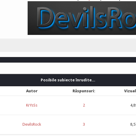
Posibile subiecte înrudite...
Autor
Răspunsuri:
Vizual
KrYsSs
2
4,8
DevilsRock
3
8,5