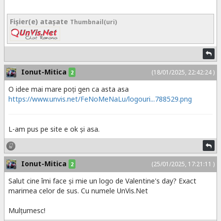
Fişier(e) ataşate
Thumbnail(uri)
Ionut-Mitica
(18/01/2025, 22:42:24 )
2
O idee mai mare poți gen ca asta asa
https://www.unvis.net/FeNoMeNaLu/logouri...788529.png
L-am pus pe site e ok și asa.
Ionut-Mitica
(25/01/2025, 17:21:11 )
2
Salut cine îmi face și mie un logo de Valentine's day? Exact
marimea celor de sus. Cu numele UnVis.Net
Mulțumesc!