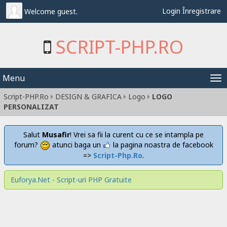
Login
Înregistrare
Welcome guest.
SCRIPT-PHP.RO
Menu
Tog
Script-PHP.Ro
DESIGN & GRAFICA
Logo
LOGO
nav
PERSONALIZAT
Salut
Musafir
! Vrei sa fii la curent cu ce se intampla pe
forum?
atunci baga un
la pagina noastra de facebook
=>
Script-Php.Ro
.
Euforya.Net - Script-uri PHP Gratuite