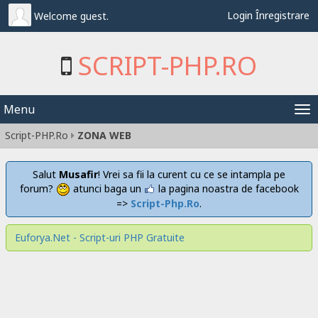
Login
Înregistrare
Welcome guest.
SCRIPT-PHP.RO
Menu
Tog
Script-PHP.Ro
ZONA WEB
nav
Salut
Musafir
! Vrei sa fii la curent cu ce se intampla pe
forum?
atunci baga un
la pagina noastra de facebook
=>
Script-Php.Ro
.
Euforya.Net - Script-uri PHP Gratuite