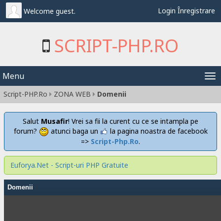
Login
Înregistrare
Welcome guest.
SCRIPT-PHP.RO
Menu
Tog
Script-PHP.Ro
ZONA WEB
Domenii
nav
Salut
Musafir
! Vrei sa fii la curent cu ce se intampla pe
forum?
atunci baga un
la pagina noastra de facebook
=>
Script-Php.Ro
.
Euforya.Net - Script-uri PHP Gratuite
Domenii