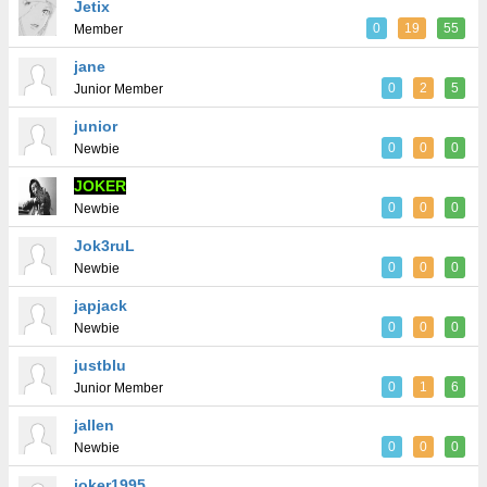
Jetix
0
19
55
Member
jane
0
2
5
Junior Member
junior
0
0
0
Newbie
JOKER
0
0
0
Newbie
Jok3ruL
0
0
0
Newbie
japjack
0
0
0
Newbie
justblu
0
1
6
Junior Member
jallen
0
0
0
Newbie
joker1995