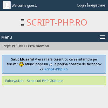
Login
Înregistrare
Welcome guest.
SCRIPT-PHP.RO
Menu
Tog
Script-PHP.Ro
Listă membri
nav
Salut
Musafir
! Vrei sa fii la curent cu ce se intampla pe
forum?
atunci baga un
la pagina noastra de facebook
=>
Script-Php.Ro
.
Euforya.Net - Script-uri PHP Gratuite