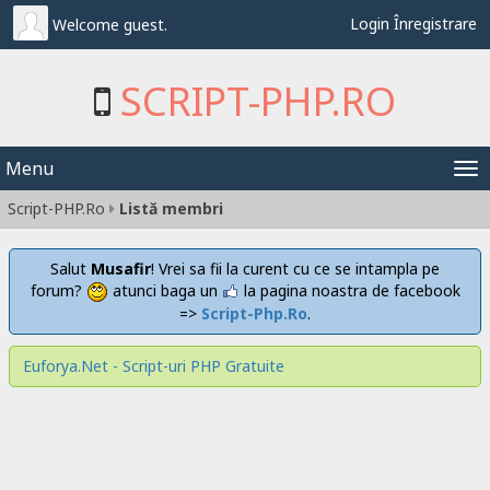
Login
Înregistrare
Welcome guest.
SCRIPT-PHP.RO
Menu
Tog
Script-PHP.Ro
Listă membri
nav
Salut
Musafir
! Vrei sa fii la curent cu ce se intampla pe
forum?
atunci baga un
la pagina noastra de facebook
=>
Script-Php.Ro
.
Euforya.Net - Script-uri PHP Gratuite