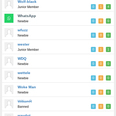
Wolf-black
0
1
4
Junior Member
WhatsApp
0
0
0
Newbie
wfuzz
0
0
0
Newbie
wester
0
1
1
Junior Member
WDQ
0
0
0
Newbie
wettele
0
0
0
Newbie
Woke Man
0
0
0
Newbie
WilliamR
0
0
0
Banned
waydot