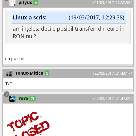
pityus
(21/03/2017, 12:32:58 )
0
Linux a scris:
(19/03/2017, 12:29:38)
am înțeles, deci e posibil transferi din euro în
RON nu ?
da posibil!
Ionut-Mitica
(22/03/2017, 21:43:17 )
2
T/C............
YoYo
(22/03/2017, 21:47:09 )
71