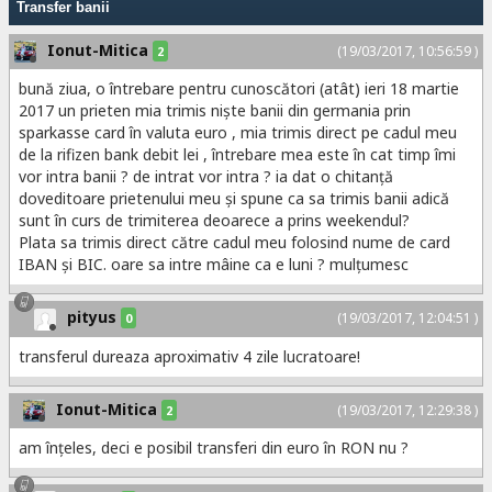
Transfer banii
Ionut-Mitica
(19/03/2017, 10:56:59 )
2
bună ziua, o întrebare pentru cunoscători (atât) ieri 18 martie
2017 un prieten mia trimis niște banii din germania prin
sparkasse card în valuta euro , mia trimis direct pe cadul meu
de la rifizen bank debit lei , întrebare mea este în cat timp îmi
vor intra banii ? de intrat vor intra ? ia dat o chitanță
doveditoare prietenului meu și spune ca sa trimis banii adică
sunt în curs de trimiterea deoarece a prins weekendul?
Plata sa trimis direct către cadul meu folosind nume de card
IBAN și BIC. oare sa intre mâine ca e luni ? mulțumesc
pityus
(19/03/2017, 12:04:51 )
0
transferul dureaza aproximativ 4 zile lucratoare!
Ionut-Mitica
(19/03/2017, 12:29:38 )
2
am înțeles, deci e posibil transferi din euro în RON nu ?