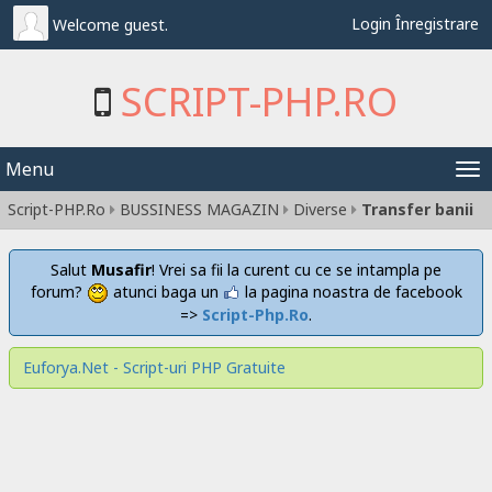
Login
Înregistrare
Welcome guest.
SCRIPT-PHP.RO
Menu
Tog
Script-PHP.Ro
BUSSINESS MAGAZIN
Diverse
Transfer banii
nav
Salut
Musafir
! Vrei sa fii la curent cu ce se intampla pe
forum?
atunci baga un
la pagina noastra de facebook
=>
Script-Php.Ro
.
Euforya.Net - Script-uri PHP Gratuite