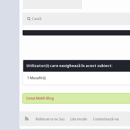
Caută
Utilizator(i) care navighează în acest subiect:
1 Musafir(i)
Ionut Mehh Blog
Reîntoarce-te Sus
Lite mode
Contactează-ne