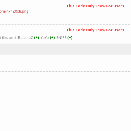
This Code Only Show For Users
.com/nx4Z0xh.png
.
This Code Only Show For Users
 this post:
BalamuC
(+)
,
YoYo
(+)
,
SNIPE
(+)