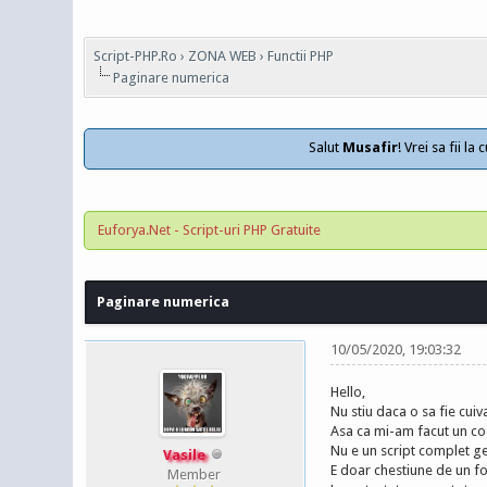
Script-PHP.Ro
›
ZONA WEB
›
Functii PHP
Paginare numerica
Salut
Musafir
! Vrei sa fii l
Euforya.Net - Script-uri PHP Gratuite
Paginare numerica
10/05/2020, 19:03:32
Hello,
Nu stiu daca o sa fie cuiv
Asa ca mi-am facut un cod
Nu e un script complet gen
Vasile
E doar chestiune de un for
Member