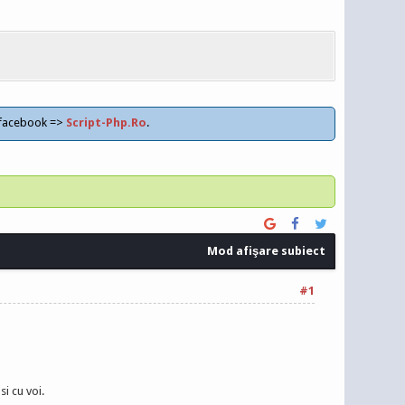
 facebook =>
Script-Php.Ro
.
Mod afişare subiect
#1
si cu voi.