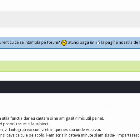
a curent cu ce se intampla pe forum?
atunci baga un
la pagina noastra de
a utila functia dar eu cautam si nu am gasit nimic util pe net.
 propriu scurt si la subiect.
, vi-l integrati voi cum vreti in queries sau unde vreti voi.
 si ceva calcule pe acolo, l-am scris in cateva minute si am zis sa-l impartasesc 