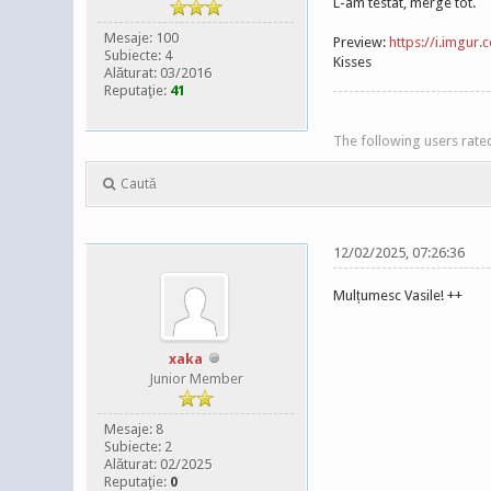
L-am testat, merge tot.
Mesaje: 100
Preview:
https://i.imgur
Subiecte: 4
Kisses
Alăturat: 03/2016
Reputaţie:
41
The following users rated
Caută
12/02/2025, 07:26:36
Mulțumesc Vasile! ++
xaka
Junior Member
Mesaje: 8
Subiecte: 2
Alăturat: 02/2025
Reputaţie:
0