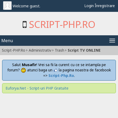
Login
Înregistrare
Welcome guest.
SCRIPT-PHP.RO
Menu
Tog
Script-PHP.Ro
Administrativ
Trash
Script TV ONLINE
nav
Salut
Musafir
! Vrei sa fii la curent cu ce se intampla pe
forum?
atunci baga un
la pagina noastra de facebook
=>
Script-Php.Ro
.
Euforya.Net - Script-uri PHP Gratuite