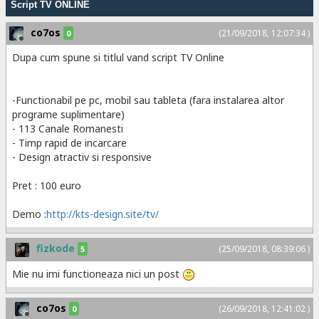
Script TV ONLINE
co7os
(21/09/2018, 12:07:34 )
0
Dupa cum spune si titlul vand script TV Online
-Functionabil pe pc, mobil sau tableta (fara instalarea altor
programe suplimentare)
- 113 Canale Romanesti
- Timp rapid de incarcare
- Design atractiv si responsive
Pret : 100 euro
Demo :
http://kts-design.site/tv/
fizkode
(25/09/2018, 08:39:06 )
5
Mie nu imi functioneaza nici un post
co7os
(26/09/2018, 12:41:02 )
0